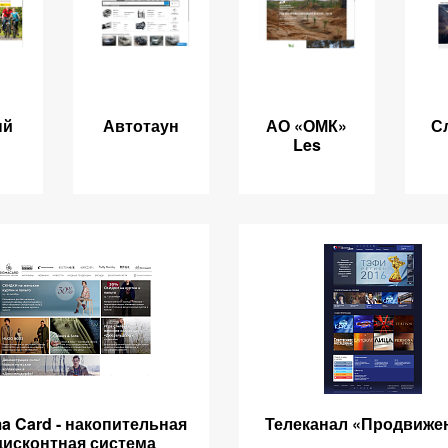
ый
Автотаун
АО «ОМК»
С
Les
a Card - накопительная
Телеканал «Продвиже
дисконтная система