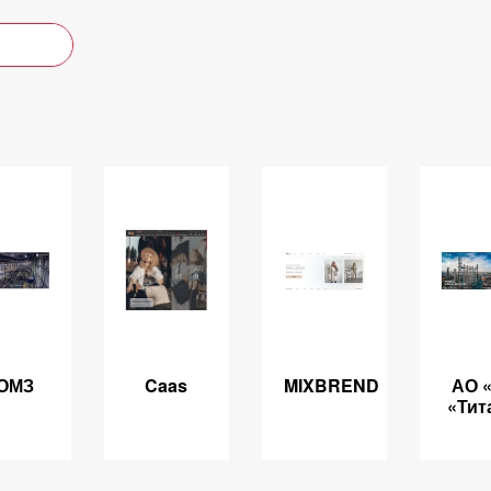
ОМЗ
Caas
MIXBREND
АО 
«Тит