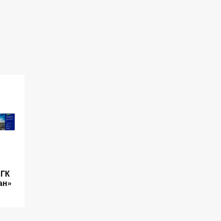
«ГК
ан»