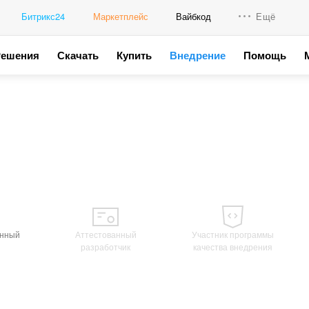
Битрикс24
Маркетплейс
Вайбкод
Ещё
Решения
Скачать
Купить
Внедрение
Помощь
Интеграци
Промо для
анный
Аттестованный
Участник программы
разработчик
качества внедрения