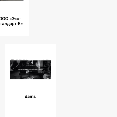
ООО «Эко-
тандарт-К»
dams