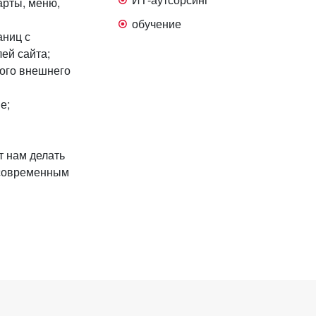
арты, меню,
обучение
аниц с
ей сайта;
ного внешнего
е;
т нам делать
 современным