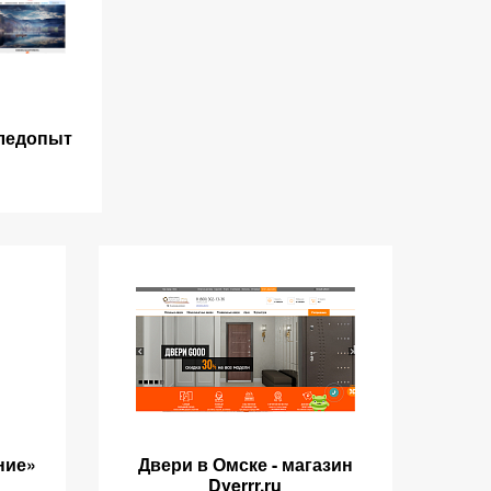
ледопыт
ние»
Двери в Омске - магазин
Dverrr.ru