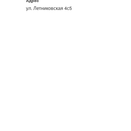
Адрес
или войдите с помощью
ул. Летниковская 4с5