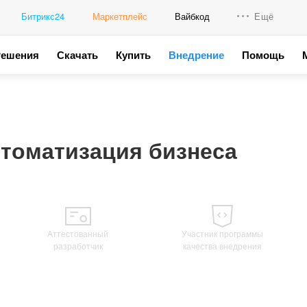
Битрикс24
Маркетплейс
Вайбкод
Ещё
Решения
Скачать
Купить
Внедрение
Помощь
Интеграци
Промо для
томатизация бизнеса
Аттестованный
Участник программы
разработчик
качества внедрения