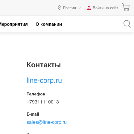
Россия
Войти на сайт
Авторизация
Мероприятия
О компании
я с 1С
Россия
Нет аккаунта?
Зарегистрироваться
 партнеров
Казахстан
Беларусь
Логин
Контакты
Пароль
line-corp.ru
Запомнить меня на этом
Телефон
компьютере
+79311110013
Забыли свой пароль?
E-mail
sales@line-corp.ru