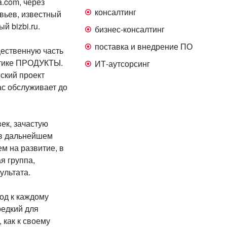
.com, через
консалтинг
вьев, известный
й bizbi.ru.
бизнес-консалтинг
поставка и внедрение ПО
щественную часть
атике ПРОДУКТЫ.
ИТ-аутсорсинг
ский проект
час обслуживает до
век, зачастую
 в дальнейшем
м на развитие, в
я группа,
ультата.
од к каждому
редкий для
 как к своему