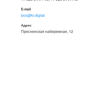
или войдите с помощью
E-mail
box@kr.digital
Адрес
Пресненская набережная, 12