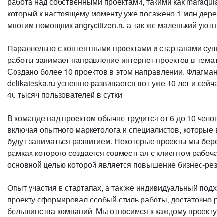
работа над собственными проектами, такими как maraquia
который к настоящему моменту уже посажено 1 млн дере
многим помощник angrycitizen.ru а так же маленький уютны
Параллельно с контентными проектами и стартапами су
работы занимает направление интернет-проектов в тем
Создано более 10 проектов в этом направлении. Флагман
delikateska.ru успешно развивается вот уже 10 лет и сей
40 тысяч пользователей в сутки
В команде над проектом обычно трудится от 6 до 10 чело
включая опытного маркетолога и специалистов, которые
будут заниматься развитием. Некоторые проекты мы бере
рамках которого создается совместная с клиентом рабоча
основной целью которой является повышение бизнес-рез
Опыт участия в стартапах, а так же индивидуальный подх
проекту сформировал особый стиль работы, достаточно 
большинства компаний. Мы относимся к каждому проекту,