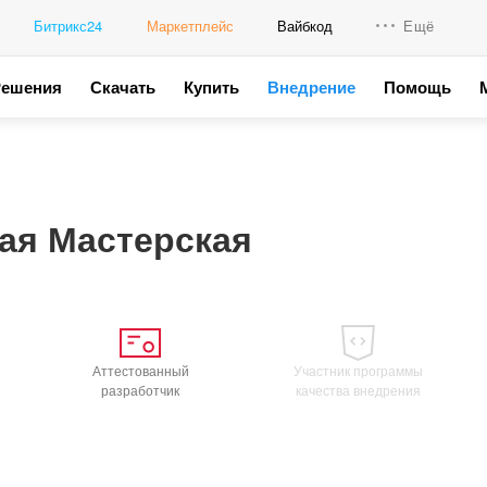
Битрикс24
Маркетплейс
Вайбкод
Ещё
Решения
Скачать
Купить
Внедрение
Помощь
Интеграци
Промо для
ая Мастерская
Аттестованный
Участник программы
разработчик
качества внедрения