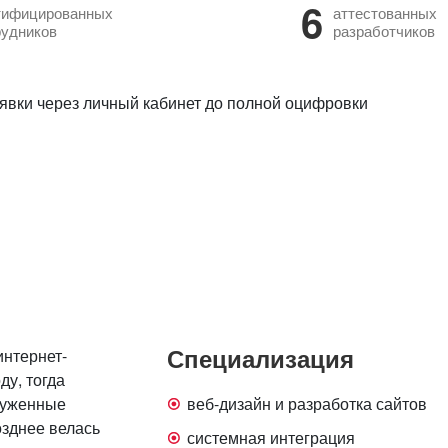
6
тифицированных
аттестованных
рудников
разработчиков
аявки через личный кабинет до полной оцифровки
Специализация
интернет-
ду, тогда
руженные
веб-дизайн и разработка сайтов
зднее велась
системная интеграция