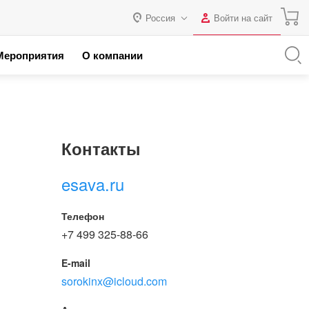
Россия
Войти на сайт
Авторизация
Мероприятия
О компании
я с 1С
Россия
Нет аккаунта?
Зарегистрироваться
 партнеров
Казахстан
Беларусь
Логин
Контакты
Пароль
esava.ru
Запомнить меня на этом
Телефон
компьютере
+7 499 325-88-66
Забыли свой пароль?
E-mail
sorokinx@icloud.com