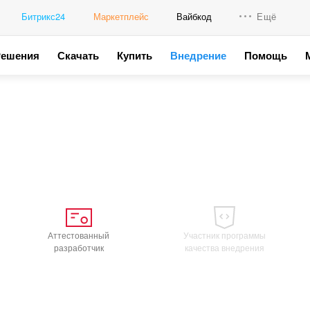
Битрикс24
Маркетплейс
Вайбкод
Ещё
Решения
Скачать
Купить
Внедрение
Помощь
Интеграци
Промо для
Аттестованный
Участник программы
разработчик
качества внедрения