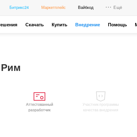
Битрикс24
Маркетплейс
Вайбкод
Ещё
Решения
Скачать
Купить
Внедрение
Помощь
Интеграци
Промо для
 Рим
Аттестованный
Участник программы
разработчик
качества внедрения