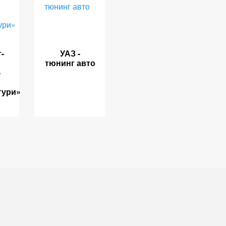
-
УАЗ -
тюнинг авто
-
тури»