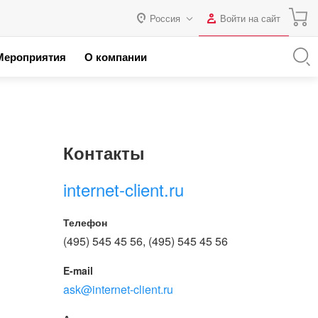
Россия
Войти на сайт
Авторизация
Мероприятия
О компании
я с 1С
Россия
Нет аккаунта?
Зарегистрироваться
 партнеров
Казахстан
Беларусь
Логин
Контакты
Пароль
internet-client.ru
Запомнить меня на этом
Телефон
компьютере
(495) 545 45 56, (495) 545 45 56
Забыли свой пароль?
E-mail
ask@internet-client.ru