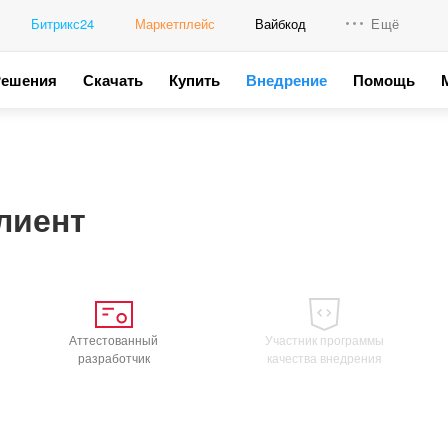
Битрикс24
Маркетплейс
Вайбкод
Ещё
Решения
Скачать
Купить
Внедрение
Помощь
Интеграци
Промо для
лиент
Аттестованный
Участник программы
разработчик
качества внедрения