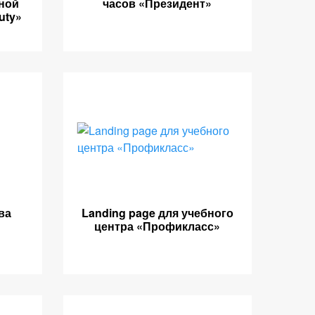
ной
часов «Президент»
uty»
ва
Landing page для учебного
центра «Профикласс»