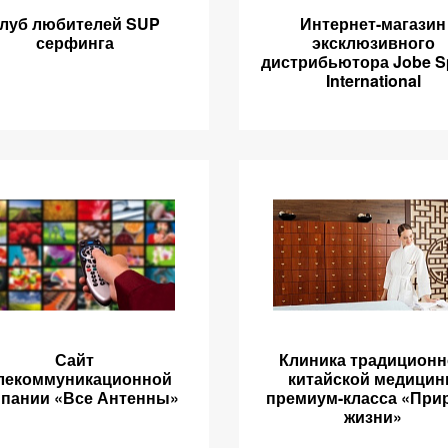
луб любителей SUP
Интернет-магазин
серфинга
эксклюзивного
дистрибьютора Jobe S
International
Сайт
Клиника традицион
лекоммуникационной
китайской медици
пании «Все Антенны»
премиум-класса «При
жизни»