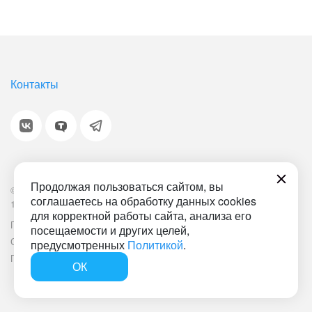
Контакты
Продолжая пользоваться сайтом, вы
© 2001-2026 «Битрикс», «1С-Битрикс». Работает на
соглашаетесь на обработку данных cookies
1С-Битрикс: Управление сайтом.
для корректной работы сайта, анализа его
Политика обработки персональных данных
Наша ИТ-деятельность
посещаемости и других целей,
Соглашение об использовании сайта
Документ СОУТ
предусмотренных
Политикой
.
План мероприятий по улучшению условий труда
ОК