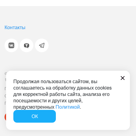
Контакты
© 2001-2026 «Битрикс», «1С-Битрикс». Работает на
1С-Битрикс: Управление сайтом.
Продолжая пользоваться сайтом, вы
соглашаетесь на обработку данных cookies
Политика обработки персональных данных
Наша ИТ-деятельность
для корректной работы сайта, анализа его
Соглашение об использовании сайта
Документ СОУТ
посещаемости и других целей,
План мероприятий по улучшению условий труда
предусмотренных
Политикой
.
ОК
Быстро с 1С-Битрикс