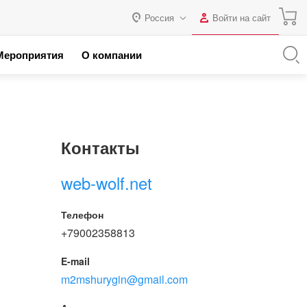
Россия
Войти на сайт
Авторизация
Мероприятия
О компании
я с 1С
Россия
Нет аккаунта?
Зарегистрироваться
 партнеров
Казахстан
Беларусь
Логин
Контакты
Пароль
web-wolf.net
Запомнить меня на этом
Телефон
компьютере
+79002358813
Забыли свой пароль?
E-mail
m2mshurygin@gmail.com