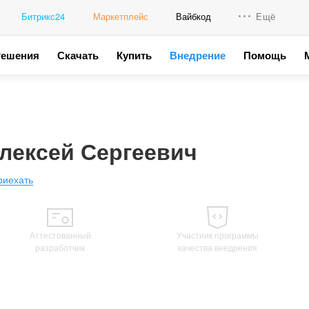
Битрикс24
Маркетплейс
Вайбкод
Ещё
Решения
Скачать
Купить
Внедрение
Помощь
Интеграци
Промо для
лексей Сергеевич
риехать
Аттестованный
Участник программы
разработчик
качества внедрения