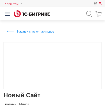
Клиентам
Авторизация
Россия
Нет аккаунта?
Зарегистрироваться
Казахстан
Назад к списку партнеров
Беларусь
Логин
Пароль
Запомнить меня на этом
компьютере
Забыли свой пароль?
Новый Сайт
или войдите с помощью
Грозный
,
Минск