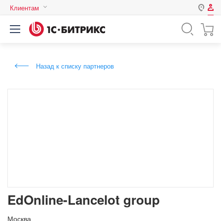
Клиентам
Авторизация
Россия
Нет аккаунта?
Зарегистрироваться
Казахстан
Назад к списку партнеров
Беларусь
Логин
Пароль
Запомнить меня на этом
компьютере
Забыли свой пароль?
EdOnline-Lancelot group
или войдите с помощью
Москва