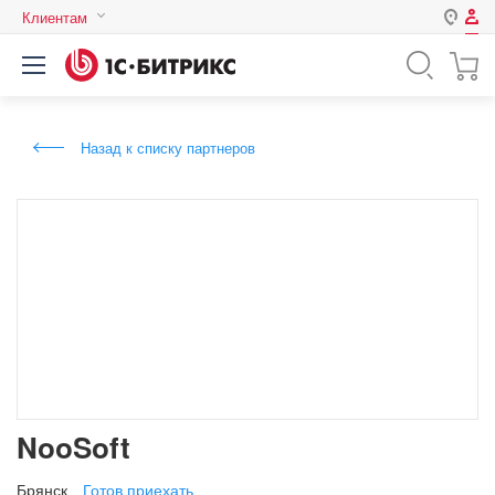
Клиентам
Авторизация
Россия
Нет аккаунта?
Зарегистрироваться
Казахстан
Назад к списку партнеров
Беларусь
Логин
Пароль
Запомнить меня на этом
компьютере
Забыли свой пароль?
NooSoft
или войдите с помощью
Брянск
Готов приехать