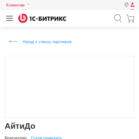
Клиентам
Авторизация
Россия
Нет аккаунта?
Зарегистрироваться
Казахстан
Назад к списку партнеров
Беларусь
Логин
Пароль
Запомнить меня на этом
компьютере
Забыли свой пароль?
АйтиДо
или войдите с помощью
Краснодар
Готов приехать