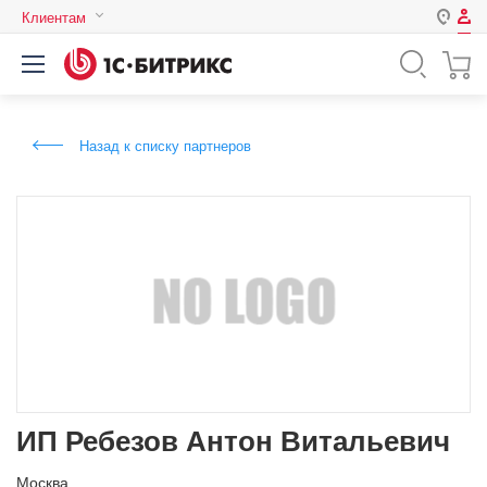
Клиентам
Авторизация
Россия
Нет аккаунта?
Зарегистрироваться
Казахстан
Назад к списку партнеров
Беларусь
Логин
Пароль
Запомнить меня на этом
компьютере
Забыли свой пароль?
ИП Ребезов Антон Витальевич
или войдите с помощью
Москва