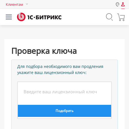
Клиентам
Авторизация
Россия
Нет аккаунта?
Зарегистрироваться
Казахстан
Беларусь
Логин
Проверка ключа
Пароль
Для подбора необходимого вам продления
укажите ваш лицензионный ключ:
Запомнить меня на этом
компьютере
Забыли свой пароль?
или войдите с помощью