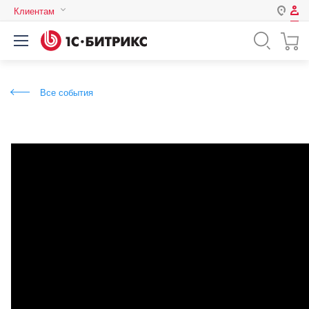
Клиентам
Авторизация
Россия
Нет аккаунта?
Зарегистрироваться
Казахстан
Все события
Беларусь
Логин
Пароль
Запомнить меня на этом
компьютере
Забыли свой пароль?
или войдите с помощью