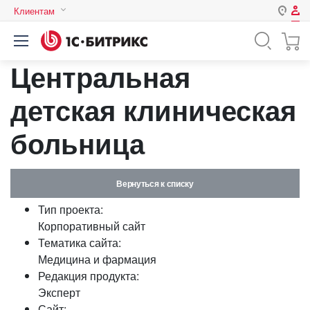
Клиентам
Авторизация
Россия
Центральная
Нет аккаунта?
Зарегистрироваться
Казахстан
Беларусь
детская клиническая
Логин
больница
Пароль
Вернуться к списку
Запомнить меня на этом
Тип проекта:
компьютере
Корпоративный сайт
Забыли свой пароль?
Тематика сайта:
Медицина и фармация
Редакция продукта:
Эксперт
или войдите с помощью
Сайт: