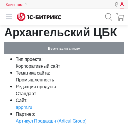
Клиентам
Авторизация
Россия
Архангельский ЦБК
Нет аккаунта?
Зарегистрироваться
Казахстан
Беларусь
Логин
Вернуться к списку
Тип проекта:
Пароль
Корпоративный сайт
Тематика сайта:
Промышленность
Запомнить меня на этом
Редакция продукта:
компьютере
Стандарт
Забыли свой пароль?
Сайт:
appm.ru
Партнер:
Артикул Продакшн (Articul Group)
или войдите с помощью