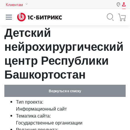
Клиентам
Авторизация
Россия
Детский
Нет аккаунта?
Зарегистрироваться
Казахстан
Беларусь
нейрохирургический
Логин
центр Республики
Пароль
Башкортостан
Запомнить меня на этом
компьютере
Вернуться к списку
Забыли свой пароль?
Тип проекта:
Информационный сайт
Тематика сайта:
Государственные организации
или войдите с помощью
Редакция продукта: