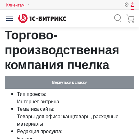
Клиентам
Авторизация
Россия
Торгово-
Нет аккаунта?
Зарегистрироваться
Казахстан
Беларусь
производственная
Логин
компания пчелка
Пароль
Вернуться к списку
Запомнить меня на этом
Тип проекта:
компьютере
Интернет-витрина
Забыли свой пароль?
Тематика сайта:
Товары для офиса: канцтовары, расходные
материалы
Редакция продукта:
или войдите с помощью
Бизнес