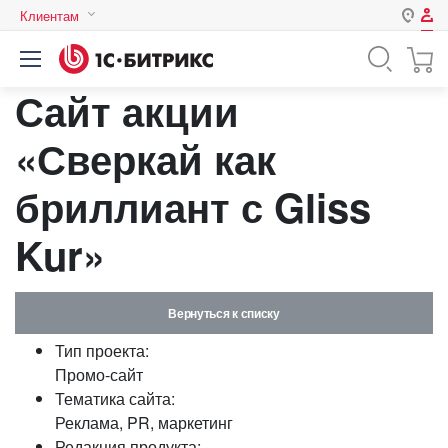
Клиентам
Авторизация
Россия
Сайт акции
Нет аккаунта?
Зарегистрироваться
Казахстан
Беларусь
«Сверкай как
Логин
бриллиант с Gliss
Пароль
Kur»
Запомнить меня на этом
компьютере
Вернуться к списку
Забыли свой пароль?
Тип проекта:
Промо-сайт
Тематика сайта:
Реклама, PR, маркетинг
или войдите с помощью
Редакция продукта: