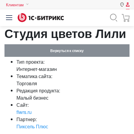
Клиентам
Авторизация
Россия
Студия цветов Лили
Нет аккаунта?
Зарегистрироваться
Казахстан
Беларусь
Логин
Вернуться к списку
Тип проекта:
Пароль
Интернет-магазин
Тематика сайта:
Торговля
Запомнить меня на этом
Редакция продукта:
компьютере
Малый бизнес
Забыли свой пароль?
Сайт:
flwrs.ru
Партнер:
Пиксель Плюс
или войдите с помощью