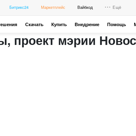
Битрикс24
Маркетплейс
Вайбкод
Ещё
Решения
Скачать
Купить
Внедрение
Помощь
Интеграци
ы, проект мэрии Ново
Промо для