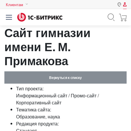
Клиентам
Авторизация
Россия
Сайт гимназии
Нет аккаунта?
Зарегистрироваться
Казахстан
Беларусь
имени Е. М.
Логин
Примакова
Пароль
Вернуться к списку
Запомнить меня на этом
Тип проекта:
компьютере
Информационный сайт / Промо-сайт /
Забыли свой пароль?
Корпоративный сайт
Тематика сайта:
Образование, наука
Редакция продукта:
или войдите с помощью
Стандарт