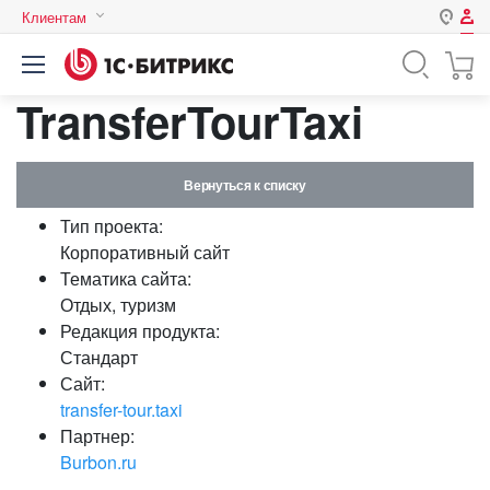
Клиентам
Авторизация
Россия
TransferTourTaxi
Нет аккаунта?
Зарегистрироваться
Казахстан
Беларусь
Логин
Вернуться к списку
Тип проекта:
Пароль
Корпоративный сайт
Тематика сайта:
Отдых, туризм
Запомнить меня на этом
Редакция продукта:
компьютере
Стандарт
Забыли свой пароль?
Сайт:
transfer-tour.taxi
Партнер:
Burbon.ru
или войдите с помощью