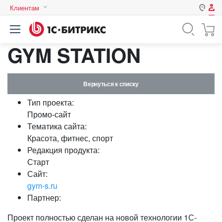
Клиентам
Авторизация
Россия
GYM STATION
Нет аккаунта?
Зарегистрироваться
Казахстан
Беларусь
Логин
Вернуться к списку
Тип проекта:
Пароль
Промо-сайт
Тематика сайта:
Красота, фитнес, спорт
Запомнить меня на этом
Редакция продукта:
компьютере
Старт
Забыли свой пароль?
Сайт:
gym-s.ru
Партнер:
или войдите с помощью
Проект полностью сделан на новой технологии 1С-