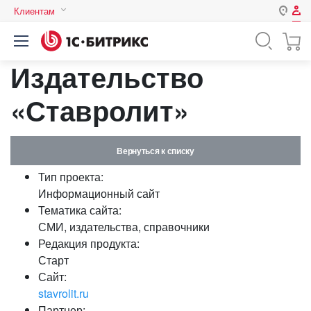
Клиентам
Авторизация
Россия
Издательство
Нет аккаунта?
Зарегистрироваться
Казахстан
Беларусь
«Ставролит»
Логин
Вернуться к списку
Пароль
Тип проекта:
Информационный сайт
Запомнить меня на этом
Тематика сайта:
компьютере
СМИ, издательства, справочники
Забыли свой пароль?
Редакция продукта:
Старт
Сайт:
stavrolit.ru
или войдите с помощью
Партнер: