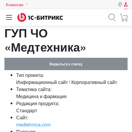
Клиентам
Авторизация
Россия
ГУП ЧО
Нет аккаунта?
Зарегистрироваться
Казахстан
Беларусь
«Медтехника»
Логин
Вернуться к списку
Пароль
Тип проекта:
Информационный сайт / Корпоративный сайт
Запомнить меня на этом
Тематика сайта:
компьютере
Медицина и фармация
Забыли свой пароль?
Редакция продукта:
Стандарт
Сайт:
medtehnica.com
или войдите с помощью
Партнер: