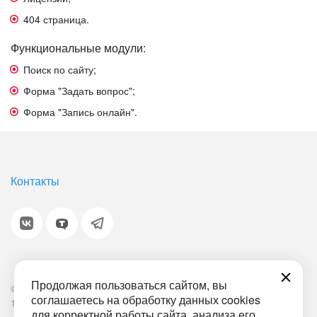
404 страница.
Функциональные модули:
Поиск по сайту;
Форма "Задать вопрос";
Форма "Запись онлайн".
Контакты
Продолжая пользоваться сайтом, вы
© 2001-2026 «Битрикс», «1С-Битрикс». Работает на
соглашаетесь на обработку данных cookies
1С-Битрикс: Управление сайтом.
для корректной работы сайта, анализа его