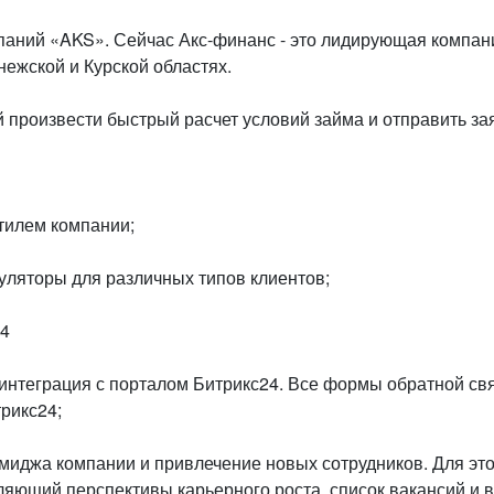
омпаний «AKS». Сейчас Акс-финанс - это лидирующая компа
ежской и Курской областях.
 произвести быстрый расчет условий займа и отправить зая
стилем компании;
куляторы для различных типов клиентов;
24
 интеграция с порталом Битрикс24. Все формы обратной св
трикс24;
миджа компании и привлечение новых сотрудников. Для это
ляющий перспективы карьерного роста, список вакансий и 