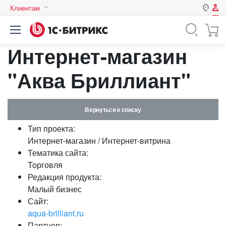
Клиентам
Авторизация
Россия
Интернет-магазин
Нет аккаунта?
Зарегистрироваться
Казахстан
Беларусь
"Аква Бриллиант"
Логин
Вернуться к списку
Пароль
Тип проекта:
Интернет-магазин / Интернет-витрина
Запомнить меня на этом
Тематика сайта:
компьютере
Торговля
Забыли свой пароль?
Редакция продукта:
Малый бизнес
Сайт:
aqua-brilliant.ru
или войдите с помощью
Партнер: