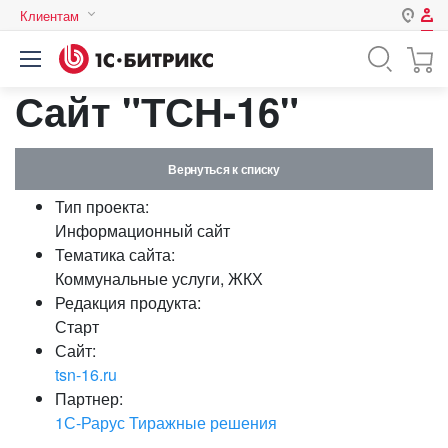
Клиентам
Авторизация
Россия
Сайт "ТСН-16"
Нет аккаунта?
Зарегистрироваться
Казахстан
Беларусь
Логин
Вернуться к списку
Тип проекта:
Пароль
Информационный сайт
Тематика сайта:
Коммунальные услуги, ЖКХ
Запомнить меня на этом
Редакция продукта:
компьютере
Старт
Забыли свой пароль?
Сайт:
tsn-16.ru
Партнер:
1С-Рарус Тиражные решения
или войдите с помощью