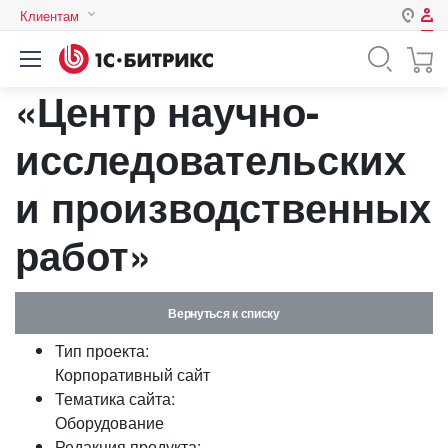
Клиентам
Авторизация
Россия
«Центр научно-
Нет аккаунта?
Зарегистрироваться
Казахстан
Беларусь
исследовательских
Логин
и производственных
Пароль
работ»
Запомнить меня на этом
компьютере
Вернуться к списку
Забыли свой пароль?
Тип проекта:
Корпоративный сайт
Тематика сайта:
Оборудование
или войдите с помощью
Редакция продукта: