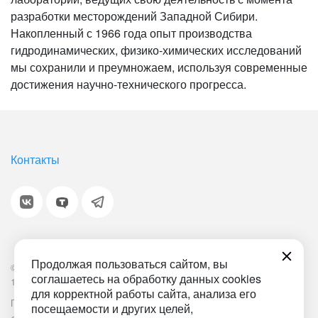
разработки месторождений Западной Сибири.
Накопленный с 1966 года опыт производства
гидродинамических, физико-химических исследований
мы сохранили и преумножаем, используя современные
достижения научно-технического прогресса.
Контакты
Продолжая пользоваться сайтом, вы
© 2001-2026 «Битрикс», «1С-Битрикс». Работает на
соглашаетесь на обработку данных cookies
1С-Битрикс: Управление сайтом.
для корректной работы сайта, анализа его
Политика обработки персональных данных
Наша ИТ-деятельность
посещаемости и других целей,