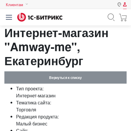
Клиентам
Авторизация
Россия
Интернет-магазин
Нет аккаунта?
Зарегистрироваться
Казахстан
Беларусь
"Amway-me",
Логин
Екатеринбург
Пароль
Вернуться к списку
Запомнить меня на этом
Тип проекта:
компьютере
Интернет-магазин
Забыли свой пароль?
Тематика сайта:
Торговля
Редакция продукта:
Малый бизнес
или войдите с помощью
Сайт: