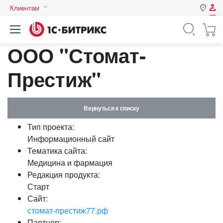
Клиентам
Авторизация
Россия
ООО "Стомат-
Нет аккаунта?
Зарегистрироваться
Казахстан
Беларусь
Престиж"
Логин
Вернуться к списку
Пароль
Тип проекта:
Информационный сайт
Запомнить меня на этом
Тематика сайта:
компьютере
Медицина и фармация
Забыли свой пароль?
Редакция продукта:
Старт
Сайт:
стомат-престиж77.рф
или войдите с помощью
Партнер: