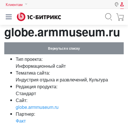
Клиентам
Авторизация
Россия
globe.armmuseum.ru
Нет аккаунта?
Зарегистрироваться
Казахстан
Беларусь
Логин
Вернуться к списку
Тип проекта:
Пароль
Информационный сайт
Тематика сайта:
Индустрия отдыха и развлечений, Культура
Запомнить меня на этом
Редакция продукта:
компьютере
Стандарт
Забыли свой пароль?
Сайт:
globe.armmuseum.ru
Партнер:
Факт
или войдите с помощью