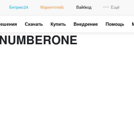
Битрикс24
Маркетплейс
Вайбкод
Ещё
Решения
Скачать
Купить
Внедрение
Помощь
Интеграци
BENUMBERONE
Промо для