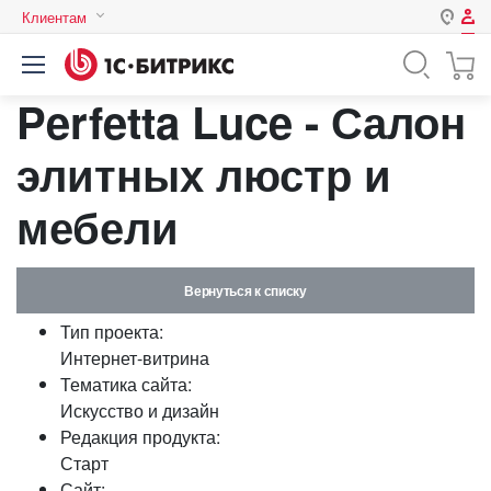
Клиентам
Авторизация
Россия
Perfetta Luce - Салон
Нет аккаунта?
Зарегистрироваться
Казахстан
Беларусь
элитных люстр и
Логин
мебели
Пароль
Вернуться к списку
Запомнить меня на этом
Тип проекта:
компьютере
Интернет-витрина
Забыли свой пароль?
Тематика сайта:
Искусство и дизайн
Редакция продукта:
Старт
или войдите с помощью
Сайт: