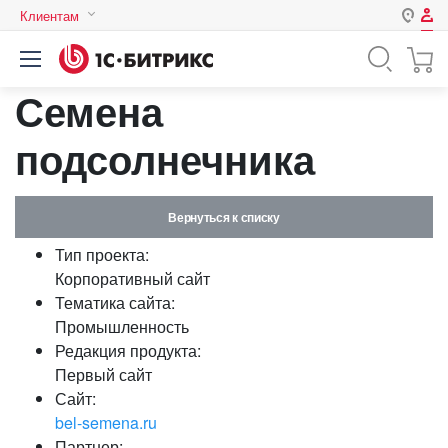
Клиентам
Авторизация
Россия
Семена
Нет аккаунта?
Зарегистрироваться
Казахстан
Беларусь
подсолнечника
Логин
Вернуться к списку
Пароль
Тип проекта:
Корпоративный сайт
Запомнить меня на этом
Тематика сайта:
компьютере
Промышленность
Забыли свой пароль?
Редакция продукта:
Первый сайт
Сайт:
bel-semena.ru
или войдите с помощью
Партнер: