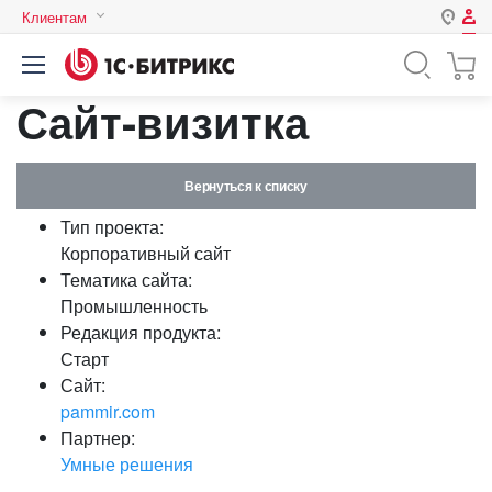
Клиентам
Авторизация
Россия
Сайт-визитка
Нет аккаунта?
Зарегистрироваться
Казахстан
Беларусь
Логин
Вернуться к списку
Тип проекта:
Пароль
Корпоративный сайт
Тематика сайта:
Промышленность
Запомнить меня на этом
Редакция продукта:
компьютере
Старт
Забыли свой пароль?
Сайт:
pammir.com
Партнер:
Умные решения
или войдите с помощью