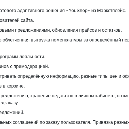
 готового адаптивного решения «YouShop» из Маркетплейс.
ователей сайта.
рговыми предложениями, обновления прайсов и остатков.
то облегченная выгрузка номенклатуры за определённый пер
Программ лояльности.
онов с премодерацией.
тривать определённую информацию, разные типы цен и офо
 в корзине.
едложению, хранение педзказов в личном кабинете, возмож
едзаказу.
редложений.
ьных соглашений по заказу пользователя. Привязка разны