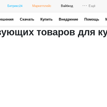
Битрикс24
Маркетплейс
Вайбкод
Ещё
Решения
Скачать
Купить
Внедрение
Помощь
Интеграци
вующих товаров для ку
Промо для