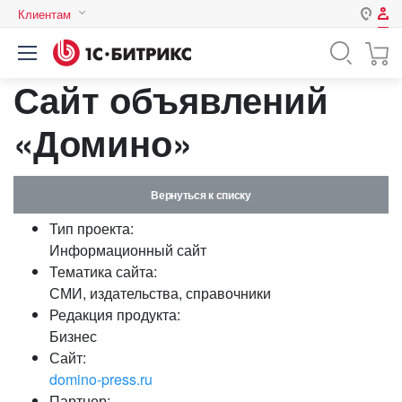
Клиентам
Авторизация
Россия
Сайт объявлений
Нет аккаунта?
Зарегистрироваться
Казахстан
Беларусь
«Домино»
Логин
Вернуться к списку
Пароль
Тип проекта:
Информационный сайт
Запомнить меня на этом
Тематика сайта:
компьютере
СМИ, издательства, справочники
Забыли свой пароль?
Редакция продукта:
Бизнес
Сайт:
domino-press.ru
или войдите с помощью
Партнер: