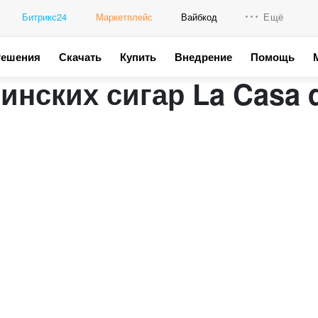
Битрикс24
Маркетплейс
Вайбкод
Ещё
Решения
Скачать
Купить
Внедрение
Помощь
Интеграци
инских сигар La Casa 
Промо для