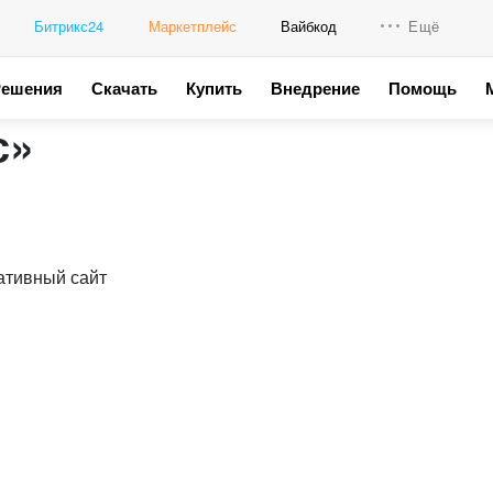
Битрикс24
Маркетплейс
Вайбкод
Ещё
Решения
Скачать
Купить
Внедрение
Помощь
Интеграци
с»
Промо для
ативный сайт