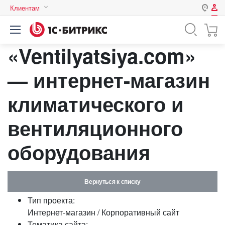
Клиентам
Авторизация
Россия
«Ventilyatsiya.com»
Нет аккаунта?
Зарегистрироваться
Казахстан
Беларусь
— интернет-магазин
Логин
климатического и
Пароль
вентиляционного
оборудования
Запомнить меня на этом
компьютере
Забыли свой пароль?
Вернуться к списку
Тип проекта:
Интернет-магазин / Корпоративный сайт
или войдите с помощью
Тематика сайта: