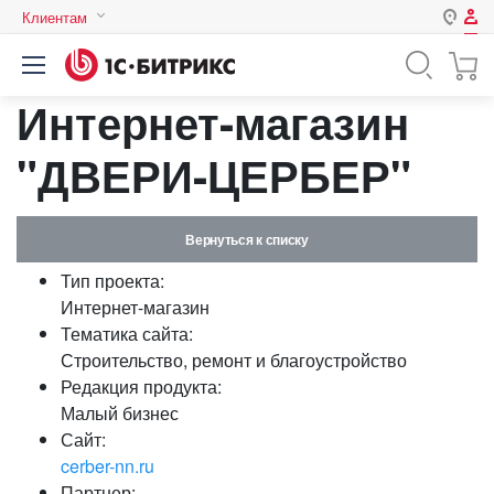
Клиентам
Авторизация
Россия
Интернет-магазин
Нет аккаунта?
Зарегистрироваться
Казахстан
Беларусь
"ДВЕРИ-ЦЕРБЕР"
Логин
Вернуться к списку
Пароль
Тип проекта:
Интернет-магазин
Запомнить меня на этом
Тематика сайта:
компьютере
Строительство, ремонт и благоустройство
Забыли свой пароль?
Редакция продукта:
Малый бизнес
Сайт:
cerber-nn.ru
или войдите с помощью
Партнер: