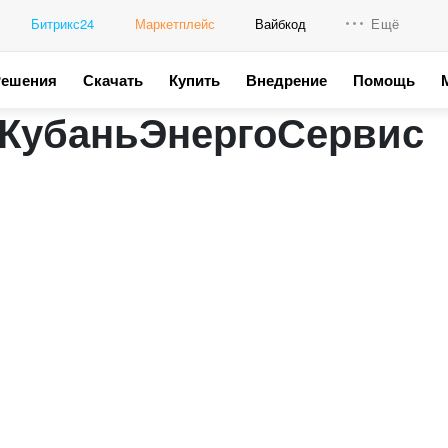
Битрикс24
Маркетплейс
Вайбкод
Ещё
Решения
Скачать
Купить
Внедрение
Помощь
Интеграци
 КубаньЭнергоСервис
Промо для