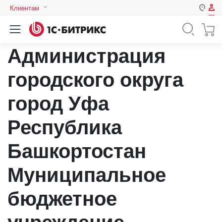
Клиентам
Авторизация
Россия
Администрация
Нет аккаунта?
Зарегистрироваться
Казахстан
Беларусь
городского округа
Логин
город Уфа
Пароль
Республика
Башкортостан
Запомнить меня на этом
компьютере
Муниципальное
Забыли свой пароль?
бюджетное
учреждение
или войдите с помощью