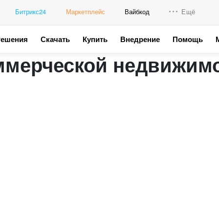
Битрикс24
Маркетплейс
Вайбкод
Ещё
Решения
Скачать
Купить
Внедрение
Помощь
Интеграци
ммерческой недвижим
Промо для