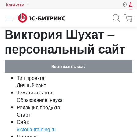
Клиентам
Авторизация
Россия
Виктория Шухат –
Нет аккаунта?
Зарегистрироваться
Казахстан
Беларусь
персональный сайт
Логин
Вернуться к списку
Пароль
Тип проекта:
Личный сайт
Запомнить меня на этом
Тематика сайта:
компьютере
Образование, наука
Забыли свой пароль?
Редакция продукта:
Старт
Сайт:
victoria-training.ru
или войдите с помощью
Партнер: