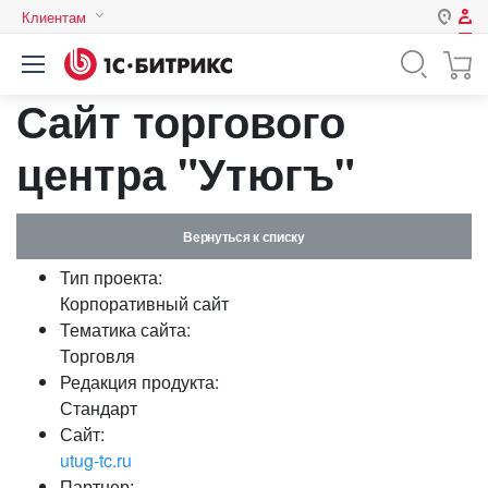
Клиентам
Авторизация
Россия
Сайт торгового
Нет аккаунта?
Зарегистрироваться
Казахстан
Беларусь
центра "Утюгъ"
Логин
Вернуться к списку
Пароль
Тип проекта:
Корпоративный сайт
Запомнить меня на этом
Тематика сайта:
компьютере
Торговля
Забыли свой пароль?
Редакция продукта:
Стандарт
Сайт:
utug-tc.ru
или войдите с помощью
Партнер: